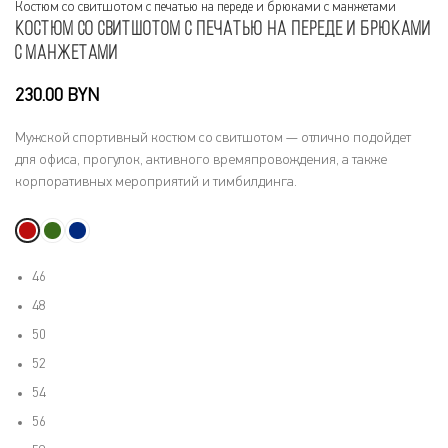
Костюм со свитшотом с печатью на переде и брюками с манжетами
Костюм со свитшотом с печатью на переде и брюками
с манжетами
BYN
Мужской спортивный костюм со свитшотом — отлично подойдет
для офиса, прогулок, активного времяпровождения, а также
корпоративных мероприятий и тимбилдинга.
46
48
50
52
54
56