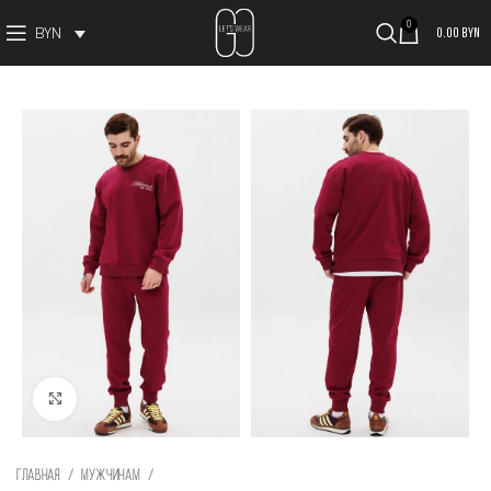
0
0.00
BYN
BYN
Увеличить изображение
Главная
Мужчинам