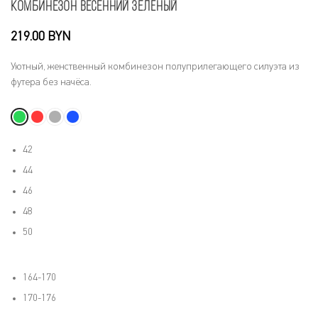
Комбинезон весенний зелёный
BYN
Уютный, женственный комбинезон полуприлегающего силуэта из
футера без начёса.
42
44
46
48
50
164-170
170-176