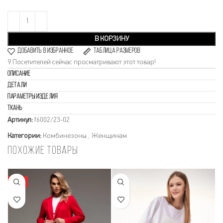
В КОРЗИНУ
Добавить в избранное
Таблица размеров
9
Посетителей сейчас просматривают этот товар!
Описание
Детали
Параметры изделия
Ткань
Артикул:
f6002/23-02
Категории:
Комбинезоны
,
Женщинам
Похожие товары
HOT