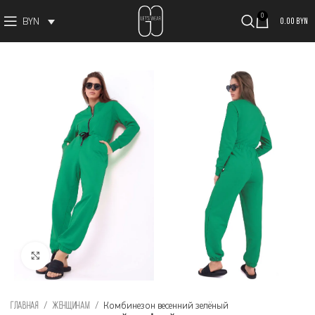
0
0.00
BYN
BYN
Увеличить изображение
Главная
Женщинам
Комбинезон весенний зелёный