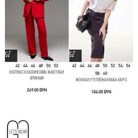
42
44
46
48
50
52
42
44
46
48
50
52
54
56
Костюм с классическим жакетом и
58
60
брюками
Женская утеплённая юбка карго
BYN
BYN