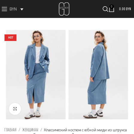
0
0.00
BYN
BYN
HOT
Увеличить изображение
Главная
Женщинам
Классический костюм с юбкой миди из штрукса