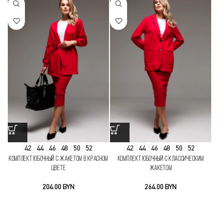
42
44
46
48
50
52
42
44
46
48
50
52
Комплект юбочный с жакетом в красном
Комплект юбочный с классическим
К
цвете
жакетом
BYN
BYN