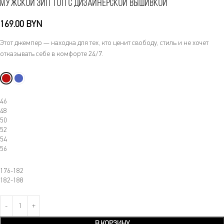
Мужской зип топ с дизайнерской вышивкой
169.00
BYN
Этот джемпер — находка для тех, кто ценит свободу, стиль и не хочет
отказывать себе в комфорте 24/7.
46
48
50
52
54
56
176-182
182-188
В КОРЗИНУ