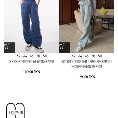
42
44
46
48
50
42
44
46
48
50
Женские утеплённые брюки карго
Костюм утеплённый с брюками карго и
К
укороченным бомбером
BYN
BYN